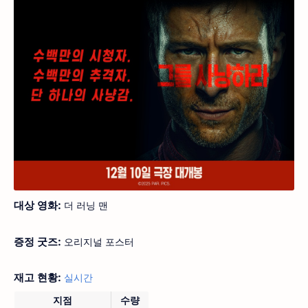
대상 영화:
더 러닝 맨
증정 굿즈:
오리지널 포스터
재고 현황:
실시간
지점
수량