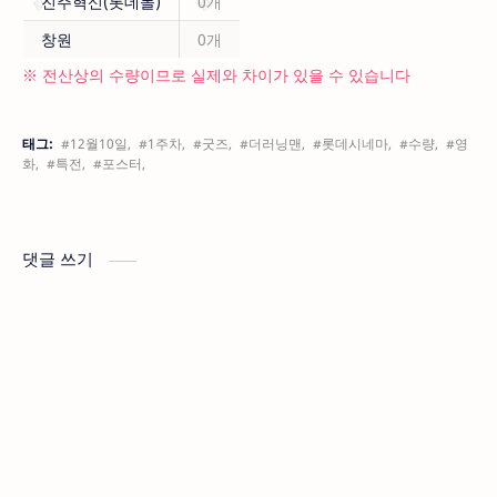
진주혁신(롯데몰)
0개
창원
0개
※ 전산상의 수량이므로 실제와 차이가 있을 수 있습니다
태그:
#12월10일,
#1주차,
#굿즈,
#더러닝맨,
#롯데시네마,
#수량,
#영
화,
#특전,
#포스터,
댓글 쓰기