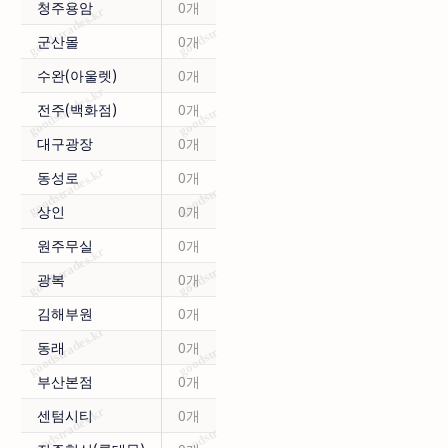
청주용암
0개
군산몰
0개
수완(아울렛)
0개
전주(백화점)
0개
대구광장
0개
동성로
0개
상인
0개
원주무실
0개
광복
0개
김해부원
0개
동래
0개
부산본점
0개
센텀시티
0개