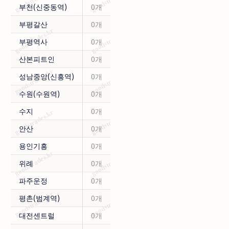
부천(신중동역)
0개
부평갈산
0개
부평역사
0개
산본피트인
0개
성남중앙(신흥역)
0개
수원(수원역)
0개
수지
0개
안산
0개
용인기흥
0개
위례
0개
파주운정
0개
평촌(범계역)
0개
대전센트럴
0개