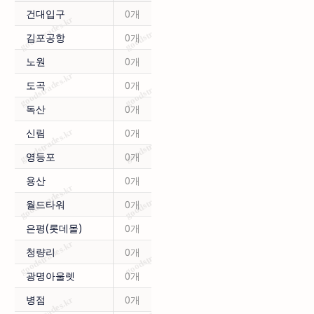
건대입구
0개
김포공항
0개
노원
0개
도곡
0개
독산
0개
신림
0개
영등포
0개
용산
0개
월드타워
0개
은평(롯데몰)
0개
청량리
0개
광명아울렛
0개
병점
0개