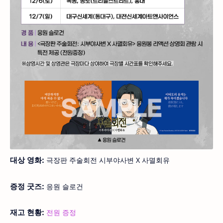
대상 영화:
극장판 주술회전 시부야사변 X 사멸회유
증정 굿즈:
응원 슬로건
재고 현황:
전원 증정