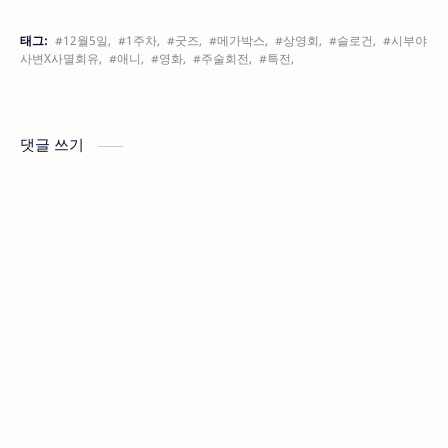
태그:
#12월5일,
#1주차,
#굿즈,
#메가박스,
#상영회,
#슬로건,
#시부야
사변X사멸회유,
#애니,
#영화,
#주술회전,
#특전,
댓글 쓰기