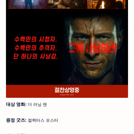
대상 영화:
더 러닝 맨
증정 굿즈:
컬렉터스 포스터