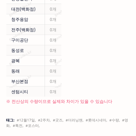
대전(백화점)
0개
청주용암
0개
전주(백화점)
0개
구미공단
0개
동성로
0개
광복
0개
동래
0개
부산본점
0개
센텀시티
0개
※ 전산상의 수량이므로 실제와 차이가 있을 수 있습니다
태그:
#12월17일,
#2주차,
#굿즈,
#더러닝맨,
#롯데시네마,
#수량,
#영
화,
#특전,
#포스터,