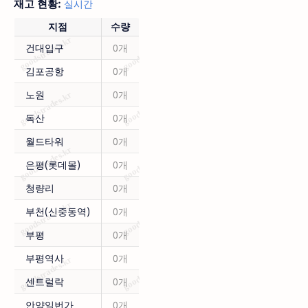
재고 현황:
실시간
지점
수량
건대입구
0개
김포공항
0개
노원
0개
독산
0개
월드타워
0개
은평(롯데몰)
0개
청량리
0개
부천(신중동역)
0개
부평
0개
부평역사
0개
센트럴락
0개
안양일번가
0개