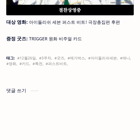
대상 영화:
아이돌리쉬 세븐 퍼스트 비트! 극장총집편 후편
증정 굿즈:
TRIGGER 원화 비주얼 카드
태그:
#12월26일,
#3주차,
#굿즈,
#메가박스,
#아이돌리쉬세븐,
#애니,
#영화,
#카드,
#특전,
#퍼스트비트,
댓글 쓰기