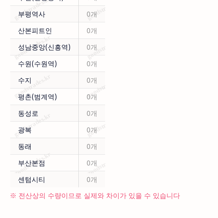
부평역사
0개
산본피트인
0개
성남중앙(신흥역)
0개
수원(수원역)
0개
수지
0개
평촌(범계역)
0개
동성로
0개
광복
0개
동래
0개
부산본점
0개
센텀시티
0개
※ 전산상의 수량이므로 실제와 차이가 있을 수 있습니다