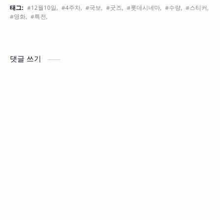
태그:
#12월10일,
#4주차,
#국보,
#굿즈,
#롯데시네마,
#수량,
#스티커,
#영화,
#특전,
댓글 쓰기