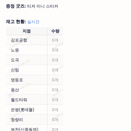
증정 굿즈:
티저 미니 스티커
재고 현황:
실시간
지점
수량
김포공항
0개
노원
0개
도곡
0개
신림
0개
영등포
0개
용산
0개
월드타워
0개
은평(롯데몰)
0개
청량리
0개
부천(신중동역)
0개