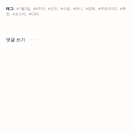
태그:
#1월2일,
#6주차,
#굿즈,
#수량,
#애니,
#영화,
#주토피아2,
#특
전,
#포스터,
#CGV,
댓글 쓰기