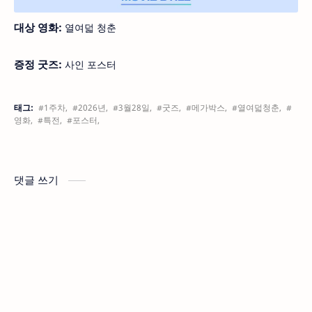
대상 영화:
열여덟 청춘
증정 굿즈:
사인 포스터
태그:
#1주차,
#2026년,
#3월28일,
#굿즈,
#메가박스,
#열여덟청춘,
#
영화,
#특전,
#포스터,
댓글 쓰기