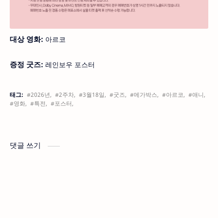
대상 영화:
아르코
증정 굿즈:
레인보우 포스터
태그:
#2026년,
#2주차,
#3월18일,
#굿즈,
#메가박스,
#아르코,
#애니,
#영화,
#특전,
#포스터,
댓글 쓰기