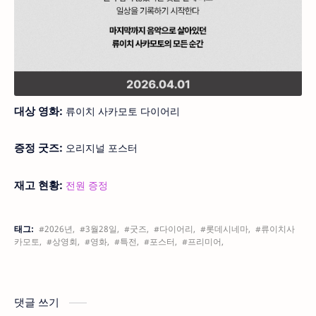
대상 영화:
류이치 사카모토 다이어리
증정 굿즈:
오리지널 포스터
재고 현황:
전원 증정
태그:
#2026년,
#3월28일,
#굿즈,
#다이어리,
#롯데시네마,
#류이치사
카모토,
#상영회,
#영화,
#특전,
#포스터,
#프리미어,
댓글 쓰기