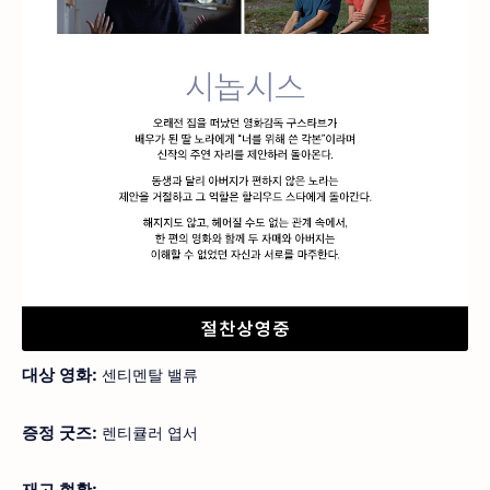
대상 영화:
센티멘탈 밸류
증정 굿즈:
렌티큘러 엽서
재고 현황: