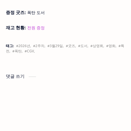
증정 굿즈:
폭탄 도서
재고 현황:
전원 증정
태그:
#2026년,
#2주차,
#3월29일,
#굿즈,
#도서,
#상영회,
#영화,
#특
전,
#폭탄,
#CGV,
댓글 쓰기