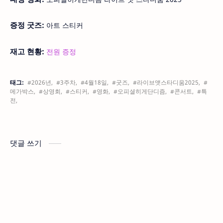
증정 굿즈:
아트 스티커
재고 현황:
전원 증정
태그:
#2026년,
#3주차,
#4월18일,
#굿즈,
#라이브앳스타디움2025,
#
메가박스,
#상영회,
#스티커,
#영화,
#오피셜히게단디즘,
#콘서트,
#특
전,
댓글 쓰기