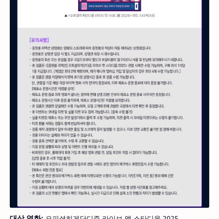
대상 영화:
오피셜히게단디즘 라이브 앳 스타디움 2025