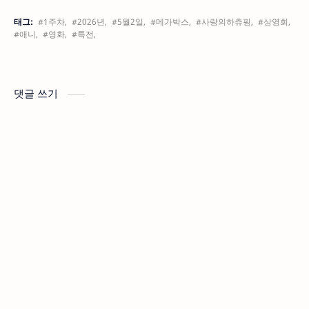
태그:
#1주차,
#2026년,
#5월2일,
#메가박스,
#사랑의하츄핑,
#상영회,
#애니,
#영화,
#특전,
댓글 쓰기