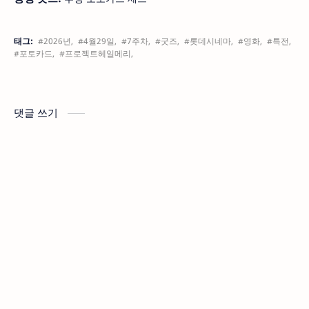
태그:
#2026년,
#4월29일,
#7주차,
#굿즈,
#롯데시네마,
#영화,
#특전,
#포토카드,
#프로젝트헤일메리,
댓글 쓰기