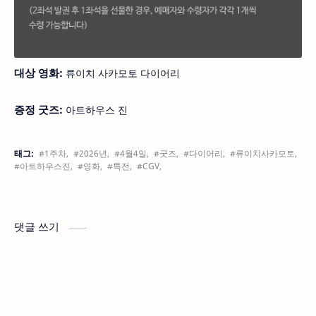
대상 영화:
류이치 사카모토 다이어리
증정 굿즈:
아트하우스 진
태그:
#1주차,
#2026년,
#4월4일,
#굿즈,
#다이어리,
#류이치사카모토,
#아트하우스진,
#영화,
#특전,
#CGV,
댓글 쓰기