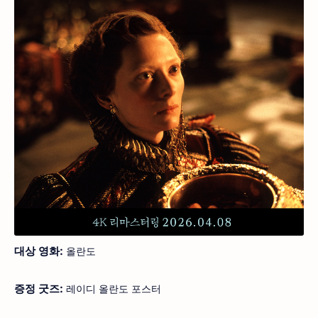
대상 영화:
올란도
증정 굿즈:
레이디 올란도 포스터