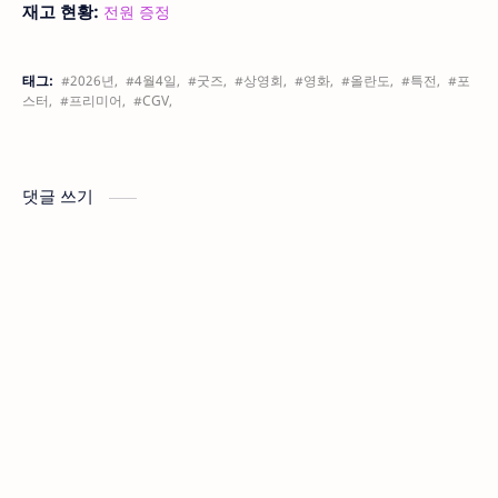
재고 현황:
전원 증정
태그:
#2026년,
#4월4일,
#굿즈,
#상영회,
#영화,
#올란도,
#특전,
#포
스터,
#프리미어,
#CGV,
댓글 쓰기