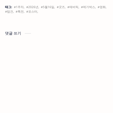
태그:
#1주차,
#2026년,
#5월16일,
#굿즈,
#매버릭,
#메가박스,
#영화,
#탑건,
#특전,
#포스터,
댓글 쓰기