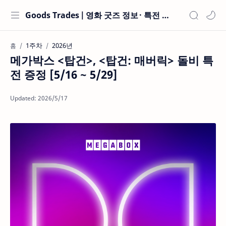
Goods Trades | 영화 굿즈 정보 · 특전 현황
1주차
2026년
홈
메가박스 <탑건>, <탑건: 매버릭> 돌비 특
전 증정 [5/16 ~ 5/29]