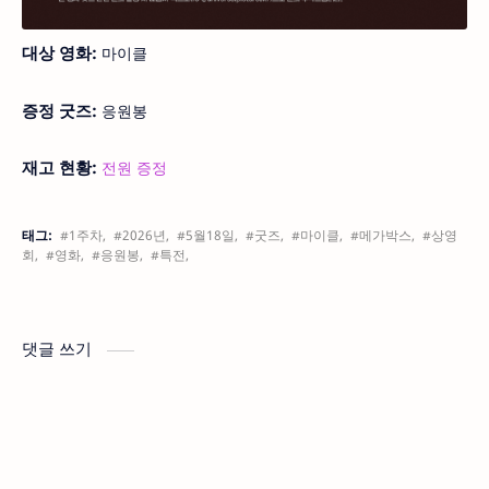
대상 영화:
마이클
증정 굿즈:
응원봉
재고 현황:
전원 증정
태그:
#1주차,
#2026년,
#5월18일,
#굿즈,
#마이클,
#메가박스,
#상영
회,
#영화,
#응원봉,
#특전,
댓글 쓰기