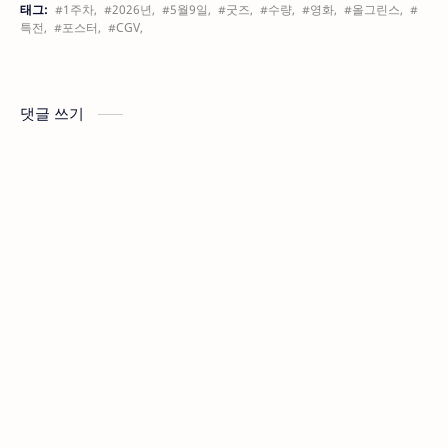
태그:
#1주차,
#2026년,
#5월9일,
#굿즈,
#수량,
#영화,
#올그린스,
#
특전,
#포스터,
#CGV,
댓글 쓰기